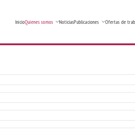
Inicio
Quienes somos
Noticias
Publicaciones
Ofertas de tra
ios de porcino de la Región de Murcia