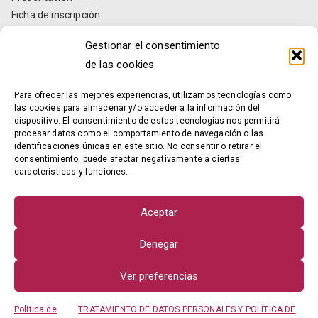
Ficha de inscripción
Estatutos
Gestionar el consentimiento
Informes anuales
de las cookies
Localización y contacto
Para ofrecer las mejores experiencias, utilizamos tecnologías como
Contacto
las cookies para almacenar y/o acceder a la información del
dispositivo. El consentimiento de estas tecnologías nos permitirá
procesar datos como el comportamiento de navegación o las
Razón social: AVEPOMUR
identificaciones únicas en este sitio. No consentir o retirar el
NIF: G73940355
consentimiento, puede afectar negativamente a ciertas
características y funciones.
Dirección:
Avda. Constitución, 13, entresuelo
30008 – Murcia – MURCIA
Aceptar
E-mail:
info@avepomur.es
Denegar
Ver preferencias
© Asociación de Veterinarios de Porcino de Murcia
Política de
TRATAMIENTO DE DATOS PERSONALES Y POLÍTICA DE