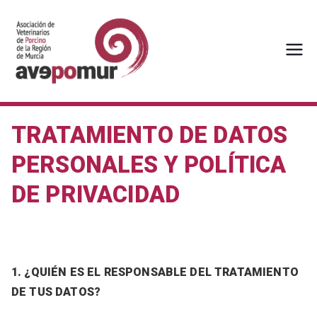
Saltar
al
contenido
AVEPOMUR
Asociación de veterinarios de
porcino de la Región de Murcia
TRATAMIENTO DE DATOS
PERSONALES Y POLÍTICA
DE PRIVACIDAD
1. ¿QUIÉN ES EL RESPONSABLE DEL TRATAMIENTO
DE TUS DATOS?