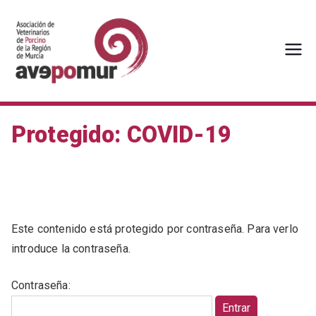
Saltar
al
contenido
AVEPOMUR
Asociación de veterinarios de
porcino de la Región de Murcia
Protegido: COVID-19
Este contenido está protegido por contraseña. Para verlo
introduce la contraseña.
Contraseña: