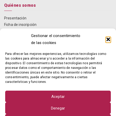
Quiénes somos
Presentación
Ficha de inscripción
Estatutos
Gestionar el consentimiento
Informes anuales
de las cookies
Localización y contacto
Para ofrecer las mejores experiencias, utilizamos tecnologías como
Contacto
las cookies para almacenar y/o acceder a la información del
dispositivo. El consentimiento de estas tecnologías nos permitirá
procesar datos como el comportamiento de navegación o las
Razón social: AVEPOMUR
identificaciones únicas en este sitio. No consentir o retirar el
NIF: G73940355
consentimiento, puede afectar negativamente a ciertas
características y funciones.
Dirección:
Avda. Constitución, 13, entresuelo
30008 – Murcia – MURCIA
Aceptar
E-mail:
info@avepomur.es
Denegar