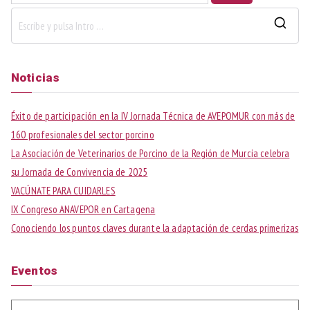
B
u
s
Noticias
c
a
Éxito de participación en la IV Jornada Técnica de AVEPOMUR con más de
r
160 profesionales del sector porcino
:
La Asociación de Veterinarios de Porcino de la Región de Murcia celebra
su Jornada de Convivencia de 2025
VACÚNATE PARA CUIDARLES
IX Congreso ANAVEPOR en Cartagena
Conociendo los puntos claves durante la adaptación de cerdas primerizas
Eventos