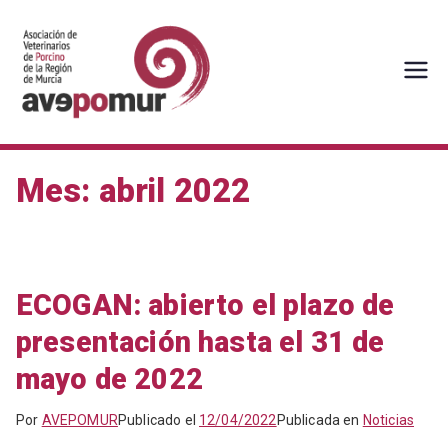
Saltar
al
contenido
AVEPOMUR
Asociación de veterinarios de
porcino de la Región de Murcia
Mes:
abril 2022
ECOGAN: abierto el plazo de
presentación hasta el 31 de
mayo de 2022
Por
AVEPOMUR
Publicado el
12/04/2022
Publicada en
Noticias