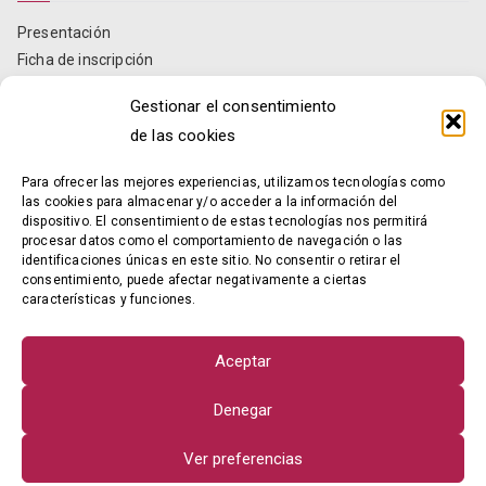
Presentación
Ficha de inscripción
Estatutos
Gestionar el consentimiento
Informes anuales
de las cookies
Localización y contacto
Para ofrecer las mejores experiencias, utilizamos tecnologías como
Contacto
las cookies para almacenar y/o acceder a la información del
dispositivo. El consentimiento de estas tecnologías nos permitirá
procesar datos como el comportamiento de navegación o las
Razón social: AVEPOMUR
identificaciones únicas en este sitio. No consentir o retirar el
NIF: G73940355
consentimiento, puede afectar negativamente a ciertas
características y funciones.
Dirección:
Avda. Constitución, 13, entresuelo
30008 – Murcia – MURCIA
Aceptar
E-mail:
info@avepomur.es
Denegar
Ver preferencias