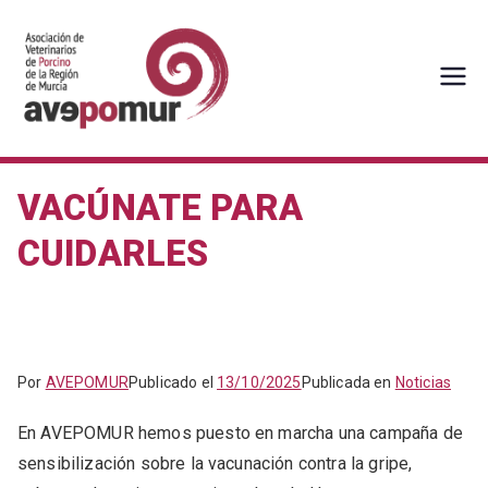
Saltar
al
contenido
AVEPOMUR
Asociación de veterinarios de
porcino de la Región de Murcia
VACÚNATE PARA
CUIDARLES
Por
AVEPOMUR
Publicado el
13/10/2025
Publicada en
Noticias
En AVEPOMUR hemos puesto en marcha una campaña de
sensibilización sobre la vacunación contra la gripe,