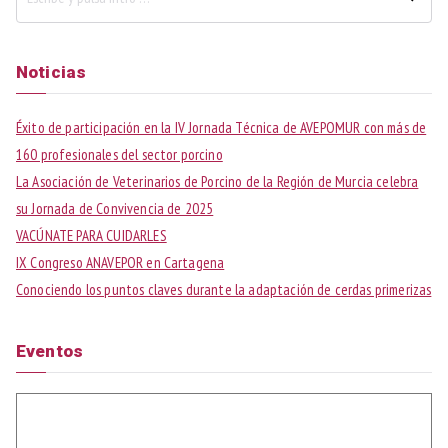
B
u
s
Noticias
c
a
Éxito de participación en la IV Jornada Técnica de AVEPOMUR con más de
r
160 profesionales del sector porcino
:
La Asociación de Veterinarios de Porcino de la Región de Murcia celebra
su Jornada de Convivencia de 2025
VACÚNATE PARA CUIDARLES
IX Congreso ANAVEPOR en Cartagena
Conociendo los puntos claves durante la adaptación de cerdas primerizas
Eventos