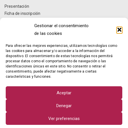
Presentación
Ficha de inscripción
Estatutos
Gestionar el consentimiento
Informes anuales
de las cookies
Localización y contacto
Para ofrecer las mejores experiencias, utilizamos tecnologías como
Contacto
las cookies para almacenar y/o acceder a la información del
dispositivo. El consentimiento de estas tecnologías nos permitirá
procesar datos como el comportamiento de navegación o las
Razón social: AVEPOMUR
identificaciones únicas en este sitio. No consentir o retirar el
NIF: G73940355
consentimiento, puede afectar negativamente a ciertas
características y funciones.
Dirección:
Avda. Constitución, 13, entresuelo
30008 – Murcia – MURCIA
Aceptar
E-mail:
info@avepomur.es
Denegar
Ver preferencias