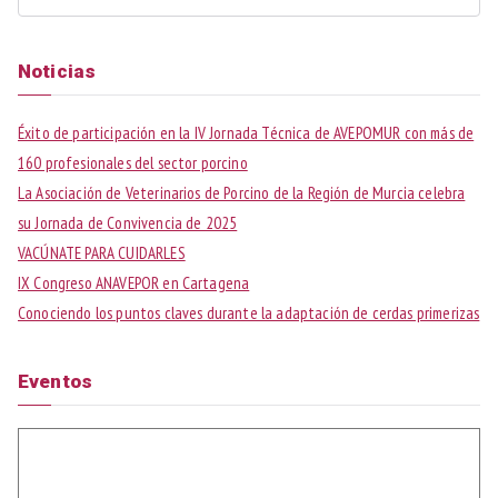
B
u
s
Noticias
c
a
Éxito de participación en la IV Jornada Técnica de AVEPOMUR con más de
r
160 profesionales del sector porcino
:
La Asociación de Veterinarios de Porcino de la Región de Murcia celebra
su Jornada de Convivencia de 2025
VACÚNATE PARA CUIDARLES
IX Congreso ANAVEPOR en Cartagena
Conociendo los puntos claves durante la adaptación de cerdas primerizas
Eventos