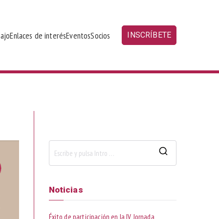
bajo
Enlaces de interés
Eventos
Socios
INSCRÍBETE
B
u
s
Noticias
c
a
Éxito de participación en la IV Jornada