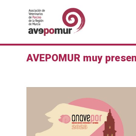
Saltar
al
contenido
AVEPOMUR
Asociación de veterinar
AVEPOMUR muy presen