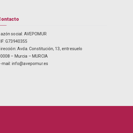
Contacto
azón social: AVEPOMUR
IF: G73940355
irección:
Avda. Constitución, 13, entresuelo
0008 – Murcia – MURCIA
-mail:
info@avepomur.es