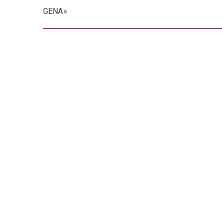
de
GENA»
entradas