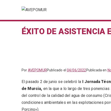
Saltar
al
AVEPOMUR
Asociación de veterinar
contenido
ÉXITO DE ASISTENCIA
Por
AVEPOMUR
Publicado el
04/06/2022
Publicada en
No
El pasado 2 de junio se celebró la
I Jornada Técn
de Murcia,
en la que a lo largo de tres ponencias
del control de la calidad del agua de consumo (Cri
condiciones ambientales en las explotaciones por
Porcino»).