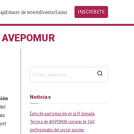
bajo
Enlaces de interés
Eventos
Socios
INSCRÍBETE
DE AVEPOMUR
B
u
s
Noticias
gión
c
del
a
Éxito de participación en la IV Jornada
las
r
Técnica de AVEPOMUR con más de 160
ort
:
profesionales del sector porcino