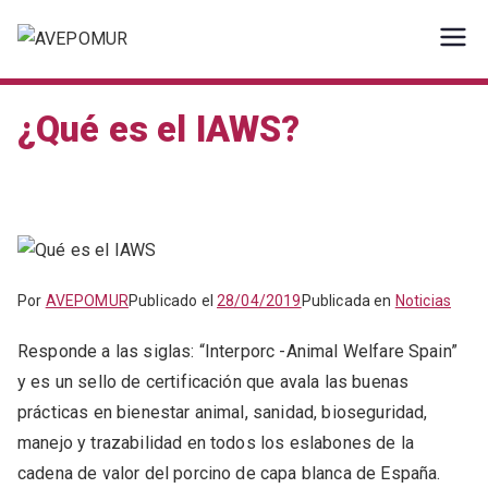
Saltar
al
AVEPOMUR
Asociación de veterinarios de
contenido
porcino de la Región de Murcia
¿Qué es el IAWS?
Por
AVEPOMUR
Publicado el
28/04/2019
Publicada en
Noticias
Responde a las siglas: “Interporc -Animal Welfare Spain”
y es un sello de certificación que avala las buenas
prácticas en bienestar animal, sanidad, bioseguridad,
manejo y trazabilidad en todos los eslabones de la
cadena de valor del porcino de capa blanca de España.