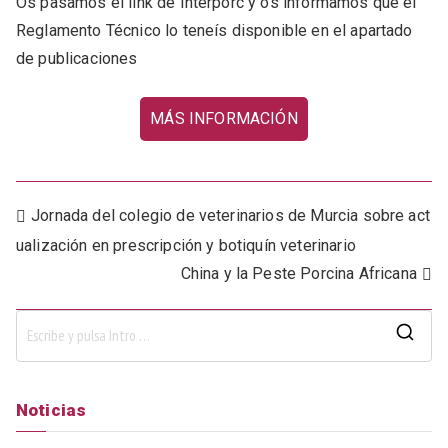
Os pasamos el link de Interporc y os informamos que el
Reglamento Técnico lo teneís disponible en el apartado
de publicaciones
MÁS INFORMACIÓN
Navegación
Jornada del colegio de veterinarios de Murcia sobre act
ualización en prescripción y botiquín veterinario
de
China y la Peste Porcina Africana
entradas
B
u
s
Noticias
c