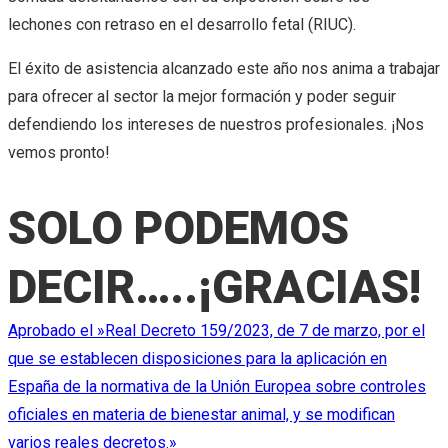
lechones con retraso en el desarrollo fetal (RIUC).
El éxito de asistencia alcanzado este año nos anima a trabajar
para ofrecer al sector la mejor formación y poder seguir
defendiendo los intereses de nuestros profesionales. ¡Nos
vemos pronto!
SOLO PODEMOS
DECIR…..¡GRACIAS!
Navegación
Aprobado el »Real Decreto 159/2023, de 7 de marzo, por el
que se establecen disposiciones para la aplicación en
de
España de la normativa de la Unión Europea sobre controles
oficiales en materia de bienestar animal, y se modifican
varios reales decretos.»