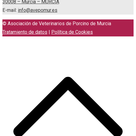
30008 – Murcia – MURCIA
E-mail:
info@avepomur.es
© Asociación de Veterinarios de Porcino de Murcia
Tratamiento de datos
|
Política de Cookies
S
h
a